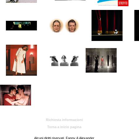
Richiesta informazioni
Torna a inizio pagina
Alcuni diritti riservati. Fanny & Alexander