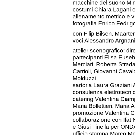
macchine del suono Mirt
costumi Chiara Lagani e
allenamento metrico e v
fotografia Enrico Fedrigo
con Filip Bilsen, Maarte
voci Alessandro Argnani
atelier scenografico: dir
partecipanti Elisa Euseb
Merciari, Roberta Strada
Carrioli, Giovanni Caval
Molduzzi
sartoria Laura Graziani
consulenza elettrotecn
catering Valentina Cia
Maria Bollettieri, Maria 
promozione Valentina C
collaborazione con Ifa
e Giusi Tinella per OND
ufficio stampa Marco Mo