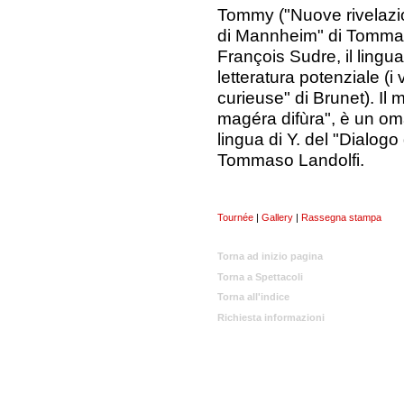
Tommy ("Nuove rivelazi
di Mannheim" di Tommaso
François Sudre, il lingu
letteratura potenziale (i
curieuse" di Brunet). Il
magéra difùra", è un om
lingua di Y. del "Dialogo
Tommaso Landolfi.
Tournée
|
Gallery
|
Rassegna stampa
Torna ad inizio pagina
Torna a Spettacoli
Torna all'indice
Richiesta informazioni