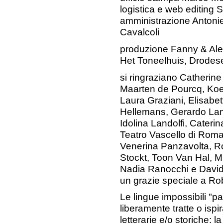
logistica e web editing S
amministrazione Antoni
Cavalcoli
produzione Fanny & Al
Het Toneelhuis, Drodes
si ringraziano Catherin
Maarten de Pourcq, Koen
Laura Graziani, Elisabett
Hellemans, Gerardo Lam
Idolina Landolfi, Cateri
Teatro Vascello di Roma
Venerina Panzavolta, Ro
Stockt, Toon Van Hal, M
Nadia Ranocchi e Davi
un grazie speciale a R
Le lingue impossibili "p
liberamente tratte o ispi
letterarie e/o storiche: l