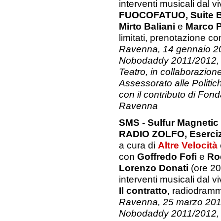
interventi musicali dal v
FUOCOFATUO, Suite B
Mirto Baliani
e
Marco P
limitati, prenotazione co
Ravenna, 14 gennaio 201
Nobodaddy 2011/2012, T
Teatro, in collaborazio
Assessorato alle Politic
co
n il contributo di Fo
Ravenna
SMS - Sulfur Magneti
RADIO ZOLFO, Eserciz
a cura di
Altre Velocità
con
Goffredo Fofi
e
Ro
Lorenzo Donati
(ore 20
interventi musicali dal v
Il contratto
, radiodramm
Ravenna, 25 marzo 2012,
Nobodaddy 2011/2012, T