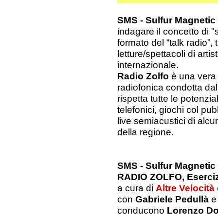
SMS - Sulfur Magneti
indagare il concetto di "
formato del “talk radio”,
letture/spettacoli di arti
internazionale.
Radio Zolfo
è una vera 
radiofonica condotta dal 
rispetta tutte le potenzia
telefonici, giochi col pu
live semiacustici di alcu
della regione.
SMS - Sulfur Magneti
RADIO ZOLFO, Eserciz
a cura di
Altre Velocità
con
Gabriele Pedullà
conducono
Lorenzo Do