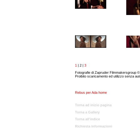
1
| 2 |
3
Fotografie di Zapruder Filmmakersgroup © Tutt
Proibito scaricamento ed utilizzo senza aut
Rebus per Ada home
Torna ad inizio pagina
Torna a Gallery
Torna all'indice
Richiesta informazioni